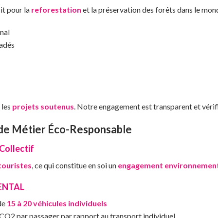
it pour la
reforestation
et la préservation des forêts dans le mond
onal
adés
 les
projets soutenus
. Notre engagement est transparent et vérifi
r de Métier Éco-Responsable
Collectif
touristes
, ce qui constitue en soi un
engagement environnement
ENTAL
de
15 à 20 véhicules individuels
CO2 par passager par rapport au transport individuel