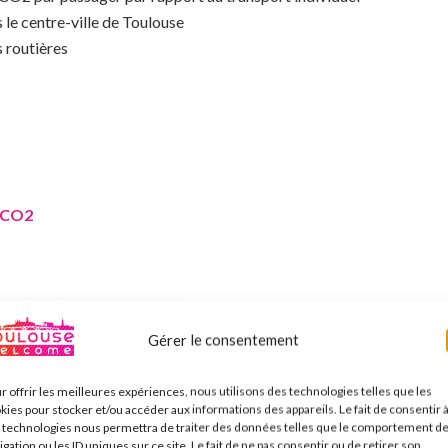
 le centre-ville de Toulouse
s routières
e CO2
CO2
Gérer le consentement
t, soit -90% d’émissions !
r offrir les meilleures expériences, nous utilisons des technologies telles que les
otte de Véhicules
kies pour stocker et/ou accéder aux informations des appareils. Le fait de consentir 
 technologies nous permettra de traiter des données telles que le comportement d
entales
igation ou les ID uniques sur ce site. Le fait de ne pas consentir ou de retirer son