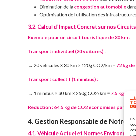
Diminution de la
congestion automobile
dans
Optimisation de l’utilisation des infrastructure
3.2. Calcul d’Impact Concret sur nos Circuits
Exemple pour un circuit touristique de 30 km :
Transport individuel (20 voitures) :
→ 20 véhicules × 30 km × 120g CO2/km =
72 kg d
Transport collectif (1 minibus) :
→ 1 minibus × 30 km × 250g CO2/km =
7,5 kg de 
Réduction : 64,5 kg de CO2 économisés par circui
Pou
4. Gestion Responsable de Notre Fl
coo
ces
4.1. Véhicule Actuel et Normes Environnem
nav