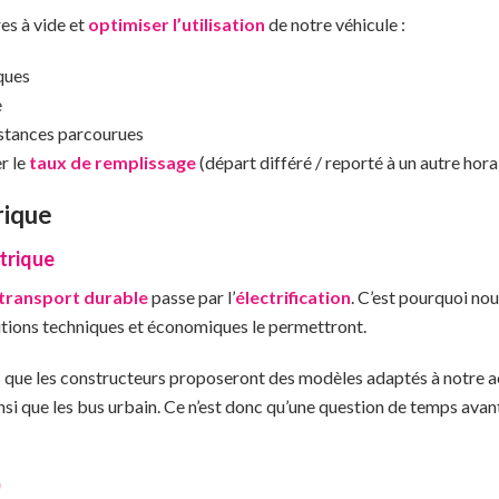
es à vide et
optimiser l’utilisation
de notre véhicule :
iques
e
istances parcourues
r le
taux de remplissage
(départ différé / reporté à un autre hor
trique
trique
transport durable
passe par l’
électrification
. C’est pourquoi no
itions techniques et économiques le permettront.
 que les constructeurs proposeront des modèles adaptés à notre ac
insi que les bus urbain. Ce n’est donc qu’une question de temps ava
)