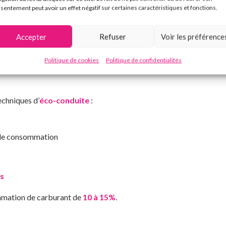
sentement peut avoir un effet négatif sur certaines caractéristiques et fonctions.
Accepter
Refuser
Voir les préférence
s stricte en matière d’émissions polluantes)
Politique de cookies
Politique de confidentialités
r les performances – Dans l’atelier
Bacqueyrisses
à Plaisance du 
echniques d’
éco-conduite
:
s de consommation
s
mmation de carburant de
10 à 15%
.