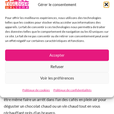
Gérer le consentement
Pour offrir les meilleures expériences, nous utilisons des technologies
telles que les cookies pour stocker et/ou accéder aux informations des
appareils. Le fait de consentir à ces technologies nous permettra de traiter
des données telles que le comportement de navigation ou les ID uniques sur
ce site. Le fait de ne pas consentir ou de retirer son consentement peut avoir
un effet négatif sur certaines caractéristiques et fonctions.
Accepter
Pont Saint Pierre de Toulouse
Refuser
5. Les Berges de la Garonne
Voir les préférences
Même en hiver, les berges de la Garonne offrent une
belle
promenade
. Vous pourrez vous balader le long du fleuve
Politique de cookies
Politique de confidentialités
Garonne
, profiter de la vue sur les ponts illuminés et peut-
être même faire un arrêt dans l’un des cafés en plein air pour
déguster un chocolat chaud ou un vin chaud tout en vous
réchauffant près d’un brasero.