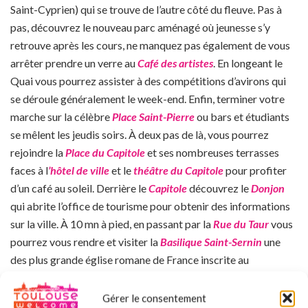
Saint-Cyprien) qui se trouve de l’autre côté du fleuve. Pas à
pas, découvrez le nouveau parc aménagé où jeunesse s’y
retrouve après les cours, ne manquez pas également de vous
arrêter prendre un verre au
Café des artistes
. En longeant le
Quai vous pourrez assister à des compétitions d’avirons qui
se déroule généralement le week-end. Enfin, terminer votre
marche sur la célèbre
Place Saint-Pierre
ou bars et étudiants
se mêlent les jeudis soirs. À deux pas de là, vous pourrez
rejoindre la
Place du Capitole
et ses nombreuses terrasses
faces à l
’hôtel de ville
et le
théâtre du Capitole
pour profiter
d’un café au soleil. Derrière le
Capitole
découvrez le
Donjon
qui abrite l’office de tourisme pour obtenir des informations
sur la ville. À 10 mn à pied, en passant par la
Rue du Taur
vous
pourrez vous rendre et visiter la
Basilique Saint-Sernin
une
des plus grande église romane de France inscrite au
patrimoine par l’
UNESCO
.
Non loin du centre-ville vous pourrez rejoindre le
Canal du
Gérer le consentement