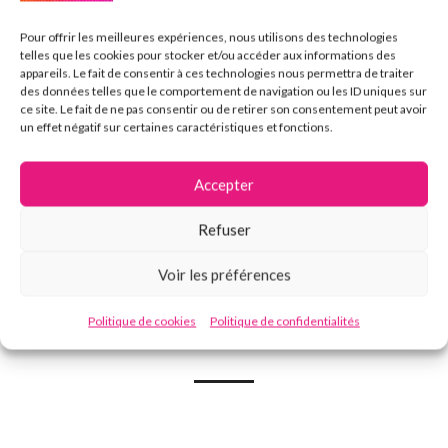
midi
. Ce courant d’eau bien connue qui relie la
Garonne
à la
Méditerranée
est doté d’une piste piétonne, pour vélo,
Pour offrir les meilleures expériences, nous utilisons des technologies
telles que les cookies pour stocker et/ou accéder aux informations des
rollers… un lieu sous les ombrages des arbres pour une balade
appareils. Le fait de consentir à ces technologies nous permettra de traiter
agréable à Toulouse. Vous pouvez également profiter de ce
des données telles que le comportement de navigation ou les ID uniques sur
ce site. Le fait de ne pas consentir ou de retirer son consentement peut avoir
fleuve à bateau, à bord d’une péniche lors d’une
balade
un effet négatif sur certaines caractéristiques et fonctions.
commentée
.
Une façon originale et sympathique de découvrir notre
Accepter
patrimoine !
Refuser
Voir les préférences
Politique de cookies
Politique de confidentialités