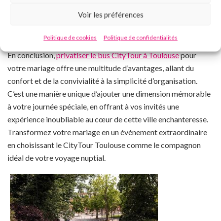
écouter la langue de son choix. Idéal lors d’un mariage avec
Voir les préférences
des familles internationale qui ne connaissent pas forcement
Toulouse au même qui ne parlent pas Français 😉
Politique de cookies
Politique de confidentialités
En conclusion,
privatiser le bus CityTour à Toulouse
pour
votre mariage offre une multitude d’avantages, allant du
confort et de la convivialité à la simplicité d’organisation.
C’est une manière unique d’ajouter une dimension mémorable
à votre journée spéciale, en offrant à vos invités une
expérience inoubliable au cœur de cette ville enchanteresse.
Transformez votre mariage en un événement extraordinaire
en choisissant le CityTour Toulouse comme le compagnon
idéal de votre voyage nuptial.