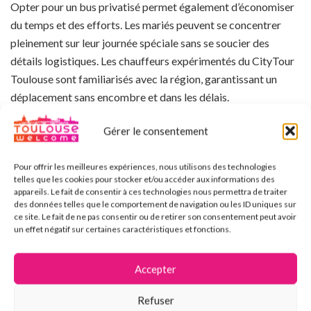
Opter pour un bus privatisé permet également d’économiser
du temps et des efforts. Les mariés peuvent se concentrer
pleinement sur leur journée spéciale sans se soucier des
détails logistiques. Les chauffeurs expérimentés du CityTour
Toulouse sont familiarisés avec la région, garantissant un
déplacement sans encombre et dans les délais.
Expérience touristique personnalisée :
Gérer le consentement
Toulouse est une ville riche en histoire et en charme. En
Pour offrir les meilleures expériences, nous utilisons des technologies
privatisant le bus CityTour, les mariés ont l’opportunité
telles que les cookies pour stocker et/ou accéder aux informations des
appareils. Le fait de consentir à ces technologies nous permettra de traiter
d’offrir à leurs invités une expérience touristique
des données telles que le comportement de navigation ou les ID uniques sur
personnalisée. Que ce soit en passant par les rues pavées du
ce site. Le fait de ne pas consentir ou de retirer son consentement peut avoir
centre-ville, en explorant les berges de la Garonne ou en
un effet négatif sur certaines caractéristiques et fonctions.
découvrant les joyaux architecturaux de la ville, chaque
instant devient une aventure. Vous pourrez ainsi faire profiter
Accepter
à vos convives le circuit (durée 1h05) avec les audio-guides en
Refuser
8 langues : FR, UK, ES, IT, AL, RU, CH et JA. Chacun pouvant