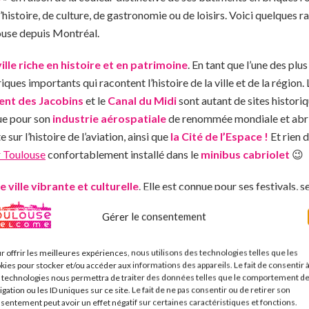
e d’histoire, de culture, de gastronomie ou de loisirs. Voici quelques 
louse depuis Montréal.
ville riche en histoire et en patrimoine
. En tant que l’une des plus
ues importants qui racontent l’histoire de la ville et de la région.
nt des Jacobins
et le
Canal du Midi
sont autant de sites historiq
nue pour son
industrie aérospatiale
de renommée mondiale et abri
sur l’histoire de l’aviation, ainsi que
la Cité de l’Espace !
Et rien 
 Toulouse
confortablement installé dans le
minibus cabriolet
😉
 ville vibrante et culturelle
. Elle est connue pour ses festivals,
 au long de l’année. Par exemple, le Printemps de Septembre est un f
Gérer le consentement
. Il met en vedette des artistes du monde entier et est l’un des é
gustins
abrite une collection d’art médiéval et renaissance incroya
r offrir les meilleures expériences, nous utilisons des technologies telles que les
ée.
kies pour stocker et/ou accéder aux informations des appareils. Le fait de consentir 
 technologies nous permettra de traiter des données telles que le comportement d
e ville gastronomique
de premier plan en France. Elle est connue 
igation ou les ID uniques sur ce site. Le fait de ne pas consentir ou de retirer son
sentement peut avoir un effet négatif sur certaines caractéristiques et fonctions.
he en saveurs et en ingrédients locaux. Les spécialités locales telle