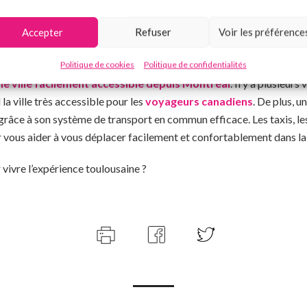
es plats que tout visiteur devrait essayer. De plus, la ville abrit
Accepter
Refuser
Voir les préférence
uits frais et savoureux : Le
marché Victor Hugo
, le
marché des
Politique de cookies
Politique de confidentialités
ne ville facilement accessible depuis Montréal
. Il y a plusieur
la ville très accessible pour les
voyageurs canadiens
. De plus, un
e grâce à son système de transport en commun efficace. Les taxis, l
r vous aider à vous déplacer facilement et confortablement dans la v
 vivre l’expérience toulousaine ?