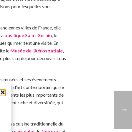
raisons pour lesquelles vous
 anciennes villes de France, elle
 La
basilique Saint-Sernin
, le
ues qui méritent une visite. En
te le
Musée de l’Aérospatiale
,
de plus simple pour découvrir tous
 ses musées et ses événements
estival d’art contemporain qui se
vénements les plus importants de
blement riche et diversifiée, qui
à
e
pour sa cuisine traditionnelle du
s que le
cassoulet
, le
foie gras
et