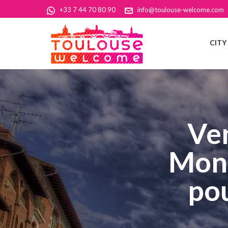
+33 7 44 70 80 90
info@toulouse-welcome.com
CITY
Ven
Mont
pou