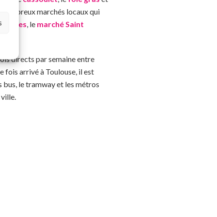
e de nombreux marchés locaux qui
s
 Carmes
, le
marché Saint
s vols directs par semaine entre
e fois arrivé à Toulouse, il est
es bus, le tramway et les métros
ille.