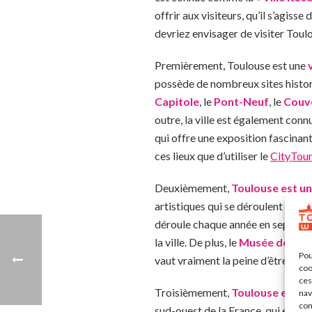
offrir aux visiteurs, qu’il s’agiss
devriez envisager de visiter Tou
Premièrement, Toulouse est une
possède de nombreux sites historiq
Capitole
, le
Pont-Neuf
, le
Couve
outre, la ville est également con
qui offre une exposition fascinante 
ces lieux que d’utiliser le
CityTour
Deuxièmement,
Toulouse est une
artistiques qui se déroulent tout
déroule chaque année en septembre
la ville. De plus, le
Musée des Au
Pou
vaut vraiment la peine d’être visit
coo
ces
Troisièmement,
Toulouse est un
nav
con
sud-ouest de la France, qui est ric