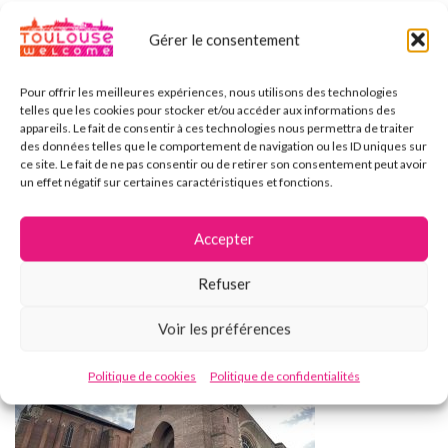
façade du transept nord, laissant ainsi une dernière empreinte
architecturale notable sur l’édifice.
Gérer le consentement
Le clocher fortifié de style roman abrite un carillon composé
Pour offrir les meilleures expériences, nous utilisons des technologies
de 17 cloches au clavier et 5 en volée.
telles que les cookies pour stocker et/ou accéder aux informations des
appareils. Le fait de consentir à ces technologies nous permettra de traiter
des données telles que le comportement de navigation ou les ID uniques sur
Siège de l’archevêque de Toulouse, la cathédrale Saint-Étienne
ce site. Le fait de ne pas consentir ou de retirer son consentement peut avoir
est également une paroisse dynamique, réunissant entre 300
un effet négatif sur certaines caractéristiques et fonctions.
et 800 fidèles chaque dimanche, et accueillant jusqu’à 2 000
personnes pour les grandes cérémonies diocésaines. L’édifice
Accepter
est
classé monument historique depuis 1862
.
Refuser
Voir les préférences
Politique de cookies
Politique de confidentialités