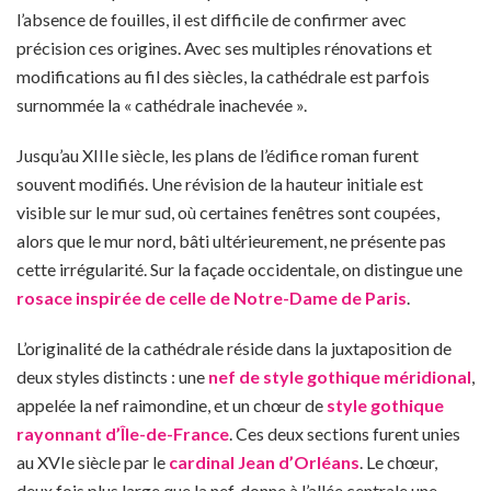
l’absence de fouilles, il est difficile de confirmer avec
précision ces origines. Avec ses multiples rénovations et
modifications au fil des siècles, la cathédrale est parfois
surnommée la « cathédrale inachevée ».
Jusqu’au XIIIe siècle, les plans de l’édifice roman furent
souvent modifiés. Une révision de la hauteur initiale est
visible sur le mur sud, où certaines fenêtres sont coupées,
alors que le mur nord, bâti ultérieurement, ne présente pas
cette irrégularité. Sur la façade occidentale, on distingue une
rosace inspirée de celle de Notre-Dame de Paris
.
L’originalité de la cathédrale réside dans la juxtaposition de
deux styles distincts : une
nef de style gothique méridional
,
appelée la nef raimondine, et un chœur de
style gothique
rayonnant d’Île-de-France
. Ces deux sections furent unies
au XVIe siècle par le
cardinal Jean d’Orléans
. Le chœur,
deux fois plus large que la nef, donne à l’allée centrale une