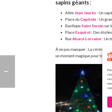
sapins géants :
Allée
Jean Jaurès
: Un sapi
Place du
Capitole
: Un gran
Basilique
Saint Sernin
sur l
Place
Esquirol
: Des étoile
Rue
Alsace Lorraine
: Un t
À ne pas manquer : La cérémonie
un moment magique pour toute la 
Pou
coo
ces
nav
con