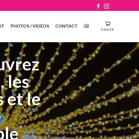
ST
PHOTOS / VIDÉOS
CONTACT
PANIER
uvrez
 les
 et le
e
ble