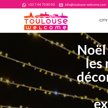
+33 7 44 70 80 90
info@toulouse-welcome.com
CITY
Noël
les
décor
ex