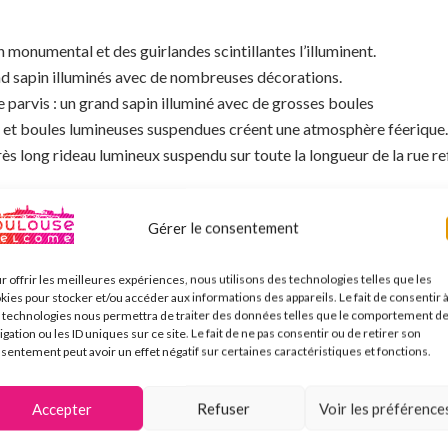
n monumental et des guirlandes scintillantes l’illuminent.
d sapin illuminés avec de nombreuses décorations.
e parvis : un grand sapin illuminé avec de grosses boules
s et boules lumineuses suspendues créent une atmosphère féerique.
rès long rideau lumineux suspendu sur toute la longueur de la rue ref
 d’allumage des lumières (généralement dernier week-ends de No
famille.
Gérer le consentement
r offrir les meilleures expériences, nous utilisons des technologies telles que les
kies pour stocker et/ou accéder aux informations des appareils. Le fait de consentir 
 technologies nous permettra de traiter des données telles que le comportement d
igation ou les ID uniques sur ce site. Le fait de ne pas consentir ou de retirer son
sentement peut avoir un effet négatif sur certaines caractéristiques et fonctions.
Accepter
Refuser
Voir les préférence