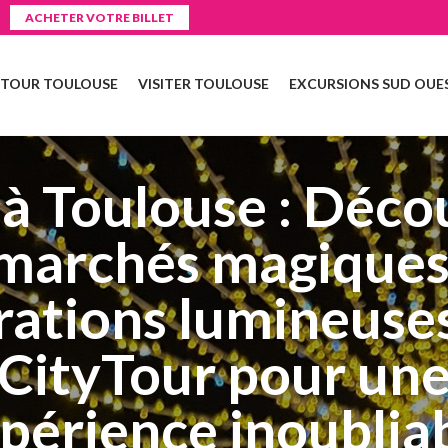
ACHETER VOTRE BILLET
 TOUR TOULOUSE
VISITER TOULOUSE
EXCURSIONS SUD OUE
 à Toulouse : Déco
 marchés magiques,
ations lumineuses
CityTour pour un
périence inoublia