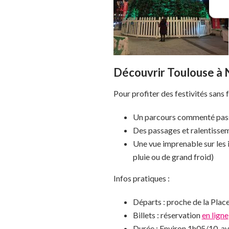
Découvrir Toulouse à N
Pour profiter des festivités sans 
Un parcours commenté passa
Des passages et ralentissem
Une vue imprenable sur les i
pluie ou de grand froid)
Infos pratiques :
Départs : proche de la Place
Billets : réservation
en ligne
Durée : Environ 1h05/10, av