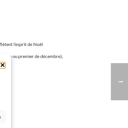
lètent l’esprit de Noël
vembre ou premier de décembre),
à
e
s