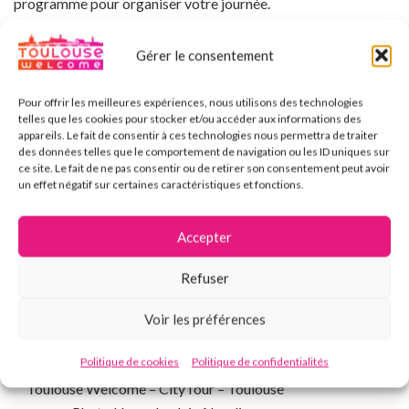
programme pour organiser votre journée.
Accessible à tous
Gérer le consentement
Que vous soyez en famille, entre amis ou en solo, le CityTour
Pour offrir les meilleures expériences, nous utilisons des technologies
est adapté à tous. Nous avons des tarifs pour les duo comme
telles que les cookies pour stocker et/ou accéder aux informations des
pour les familles et les enfants adorent la vue depuis l’arrière
appareils. Le fait de consentir à ces technologies nous permettra de traiter
des données telles que le comportement de navigation ou les ID uniques sur
cabriolet !
ce site. Le fait de ne pas consentir ou de retirer son consentement peut avoir
un effet négatif sur certaines caractéristiques et fonctions.
Accepter
Refuser
Voir les préférences
Politique de cookies
Politique de confidentialités
Toulouse Welcome – CityTour – Toulouse