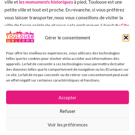
ville et
les monuments historiques
à pied, Toulouse est une
petite ville et tout est proche. En revanche, si vous préférez
vous laisser transporter, nous vous conseillons de visiter la
ville de façon originale et pour cela embarquer à bord du
City
Tour Toulouse
, un mini bus à toit ouvert pour les beaux jours et
Gérer le consentement
fermé pour les jours plus froids.
Pour offrir les meilleures expériences, nous utilisons des technologies
Ce bus rouge vif de 28 places vous conduira dans les
telles que les cookies pour stocker et/ou accéder aux informations des
différents
points immanquables
de la ville rose, avec des
appareils. Le fait de consentir à ces technologies nous permettra de traiter
des données telles que le comportement de navigation ou les ID uniques sur
audios guides
dans différentes langues vous pourrez
ce site. Le fait de ne pas consentir ou de retirer son consentement peut avoir
comprendre l’
histoire de Toulouse
et découvrir son
riche
un effet négatif sur certaines caractéristiques et fonctions.
patrimoine
. Le
City Tour Toulouse
est en mode
cabriolet
, les
passagers ont la possibilité de descendre et monter dans le
Accepter
bus toute la journée pendant la période estivale l’intérêt pour
vous c’est de pouvoir visiter un lieu et reprendre le bus une
Refuser
heure après au même arrêt. Pour connaître nos horaires
Voir les préférences
annuels, rendez-vous sur notre page :
https://toulouse-
welcome.com/visiter-toulouse/city-tour-toulouse/